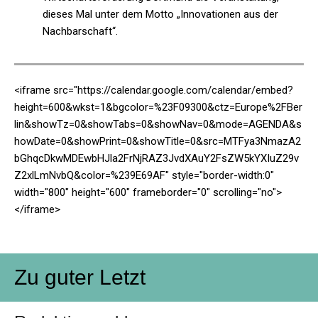
dieses Mal unter dem Motto „Innovationen aus der
Nachbarschaft“.
<iframe src="https://calendar.google.com/calendar/embed?
height=600&wkst=1&bgcolor=%23F09300&ctz=Europe%2FBer
lin&showTz=0&showTabs=0&showNav=0&mode=AGENDA&s
howDate=0&showPrint=0&showTitle=0&src=MTFya3NmazA2
bGhqcDkwMDEwbHJla2FrNjRAZ3JvdXAuY2FsZW5kYXIuZ29v
Z2xlLmNvbQ&color=%239E69AF" style="border-width:0"
width="800" height="600" frameborder="0" scrolling="no">
</iframe>
Zu guter Letzt